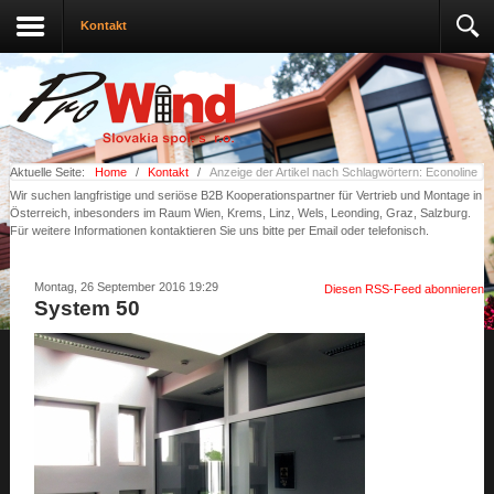
Kontakt
Aktuelle Seite:
Home
/
Kontakt
/
Anzeige der Artikel nach Schlagwörtern: Econoline
Wir suchen langfristige und seriöse B2B Kooperationspartner für Vertrieb und Montage in
Österreich, inbesonders im Raum Wien, Krems, Linz, Wels, Leonding, Graz, Salzburg.
Für weitere Informationen kontaktieren Sie uns bitte per Email oder telefonisch.
Montag, 26 September 2016 19:29
Diesen RSS-Feed abonnieren
System 50