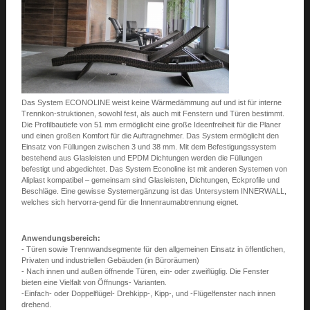
Das System ECONOLINE weist keine Wärmedämmung auf und ist für interne
Trennkon-struktionen, sowohl fest, als auch mit Fenstern und Türen bestimmt.
Die Profilbautiefe von 51 mm ermöglicht eine große Ideenfreiheit für die Planer
und einen großen Komfort für die Auftragnehmer. Das System ermöglicht den
Einsatz von Füllungen zwischen 3 und 38 mm. Mit dem Befestigungssystem
bestehend aus Glasleisten und EPDM Dichtungen werden die Füllungen
befestigt und abgedichtet. Das System Econoline ist mit anderen Systemen von
Aliplast kompatibel – gemeinsam sind Glasleisten, Dichtungen, Eckprofile und
Beschläge. Eine gewisse Systemergänzung ist das Untersystem INNERWALL,
welches sich hervorra-gend für die Innenraumabtrennung eignet.
Anwendungsbereich:
- Türen sowie Trennwandsegmente für den allgemeinen Einsatz in öffentlichen,
Privaten und industriellen Gebäuden (in Büroräumen)
- Nach innen und außen öffnende Türen, ein- oder zweiflüglig. Die Fenster
bieten eine Vielfalt von Öffnungs- Varianten.
-Einfach- oder Doppelflügel- Drehkipp-, Kipp-, und -Flügelfenster nach innen
drehend.