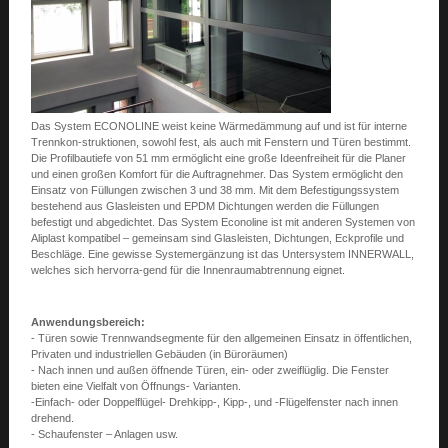
Das System ECONOLINE weist keine Wärmedämmung auf und ist für interne
Trennkon-struktionen, sowohl fest, als auch mit Fenstern und Türen bestimmt.
Die Profilbautiefe von 51 mm ermöglicht eine große Ideenfreiheit für die Planer
und einen großen Komfort für die Auftragnehmer. Das System ermöglicht den
Einsatz von Füllungen zwischen 3 und 38 mm. Mit dem Befestigungssystem
bestehend aus Glasleisten und EPDM Dichtungen werden die Füllungen
befestigt und abgedichtet. Das System Econoline ist mit anderen Systemen von
Aliplast kompatibel – gemeinsam sind Glasleisten, Dichtungen, Eckprofile und
Beschläge. Eine gewisse Systemergänzung ist das Untersystem INNERWALL,
welches sich hervorra-gend für die Innenraumabtrennung eignet.
Anwendungsbereich:
- Türen sowie Trennwandsegmente für den allgemeinen Einsatz in öffentlichen,
Privaten und industriellen Gebäuden (in Büroräumen)
- Nach innen und außen öffnende Türen, ein- oder zweiflüglig. Die Fenster
bieten eine Vielfalt von Öffnungs- Varianten.
-Einfach- oder Doppelflügel- Drehkipp-, Kipp-, und -Flügelfenster nach innen
drehend.
- Schaufenster – Anlagen usw.