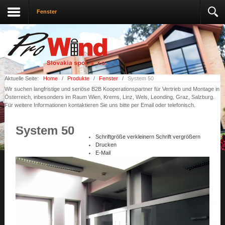
Fenster
Aktuelle Seite:
Home
/
Produkte
/
Fenster
/
System 50
Wir suchen langfristige und seriöse B2B Kooperationspartner für Vertrieb und Montage in
Österreich, inbesonders im Raum Wien, Krems, Linz, Wels, Leonding, Graz, Salzburg.
Für weitere Informationen kontaktieren Sie uns bitte per Email oder telefonisch.
System 50
Schriftgröße verkleinern
Schrift vergrößern
Drucken
E-Mail