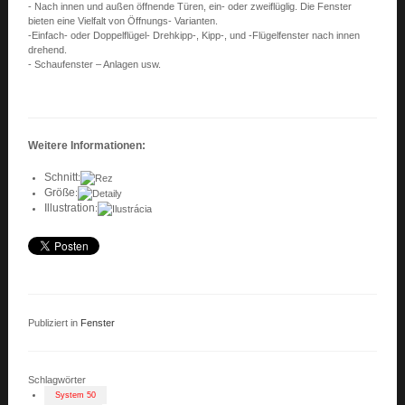
- Nach innen und außen öffnende Türen, ein- oder zweiflüglig. Die Fenster
bieten eine Vielfalt von Öffnungs- Varianten.
-Einfach- oder Doppelflügel- Drehkipp-, Kipp-, und -Flügelfenster nach innen
drehend.
- Schaufenster – Anlagen usw.
Weitere Informationen
:
Schnitt
:
Größe
:
Illustration
:
Publiziert in
Fenster
Schlagwörter
System 50