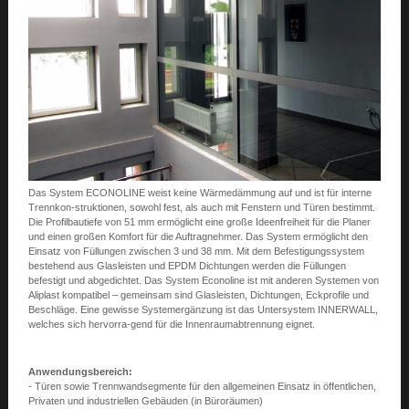
Das System ECONOLINE weist keine Wärmedämmung auf und ist für interne
Trennkon-struktionen, sowohl fest, als auch mit Fenstern und Türen bestimmt.
Die Profilbautiefe von 51 mm ermöglicht eine große Ideenfreiheit für die Planer
und einen großen Komfort für die Auftragnehmer. Das System ermöglicht den
Einsatz von Füllungen zwischen 3 und 38 mm. Mit dem Befestigungssystem
bestehend aus Glasleisten und EPDM Dichtungen werden die Füllungen
befestigt und abgedichtet. Das System Econoline ist mit anderen Systemen von
Aliplast kompatibel – gemeinsam sind Glasleisten, Dichtungen, Eckprofile und
Beschläge. Eine gewisse Systemergänzung ist das Untersystem INNERWALL,
welches sich hervorra-gend für die Innenraumabtrennung eignet.
Anwendungsbereich:
- Türen sowie Trennwandsegmente für den allgemeinen Einsatz in öffentlichen,
Privaten und industriellen Gebäuden (in Büroräumen)