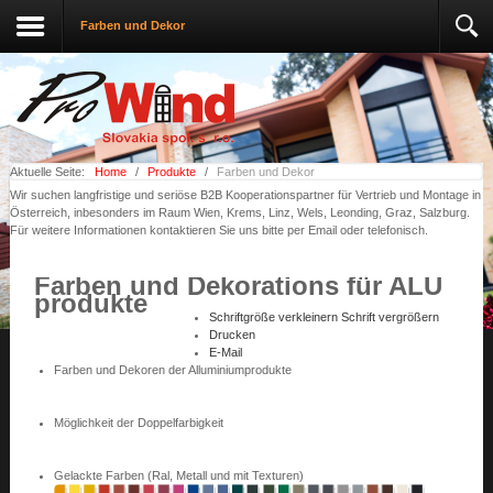
Farben und Dekor
Aktuelle Seite:
Home
/
Produkte
/
Farben und Dekor
Wir suchen langfristige und seriöse B2B Kooperationspartner für Vertrieb und Montage in
Österreich, inbesonders im Raum Wien, Krems, Linz, Wels, Leonding, Graz, Salzburg.
Für weitere Informationen kontaktieren Sie uns bitte per Email oder telefonisch.
Farben und Dekorations für ALU
produkte
Schriftgröße verkleinern
Schrift vergrößern
Drucken
E-Mail
Farben und Dekoren der Alluminiumprodukte
Möglichkeit der Doppelfarbigkeit
Gelackte Farben (Ral, Metall und mit Texturen)