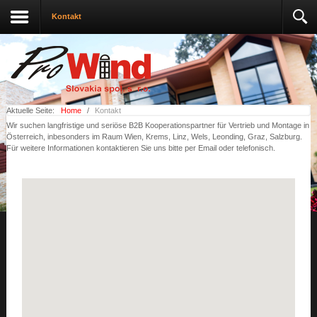
Kontakt
Aktuelle Seite:
Home
/
Kontakt
Wir suchen langfristige und seriöse B2B Kooperationspartner für Vertrieb und Montage in
Österreich, inbesonders im Raum Wien, Krems, Linz, Wels, Leonding, Graz, Salzburg.
Für weitere Informationen kontaktieren Sie uns bitte per Email oder telefonisch.