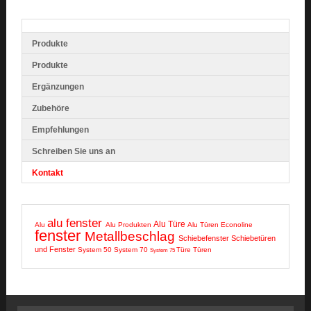
Produkte
Produkte
Ergänzungen
Zubehöre
Empfehlungen
Schreiben Sie uns an
Kontakt
alu fenster
Alu Türe
Alu
Alu Produkten
Alu Türen
Econoline
fenster
Metallbeschlag
Schiebefenster
Schiebetüren
und Fenster
System 50
System 70
Türe
Türen
System 75