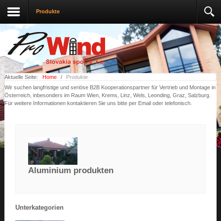
Produkte
Aktuelle Seite:
Home
/
Produkte
Wir suchen langfristige und seriöse B2B Kooperationspartner für Vertrieb und Montage in
Österreich, inbesonders im Raum Wien, Krems, Linz, Wels, Leonding, Graz, Salzburg.
Für weitere Informationen kontaktieren Sie uns bitte per Email oder telefonisch.
Aluminium produkten
Unterkategorien