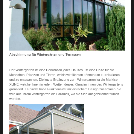
Abschirmung für Wintergärten und Terrassen
Der Wintergarten ist eine Dekoration jedes Hauses. Ist eine Oase für die
Menschen, Pflanzen und Tieren, wohin wir flüchten können um zu relaxieren
und zu entspannen. Die letzte Ergänzung zum Wintergarten ist die Markise
XLINE, welche Ihnen in jedem Wetter ideales Klima im Innen des Wintergartens
garantiert. Es bindet hohe Funktionalität mit einfachem Design zusammen. So
wird aus Ihrem Wintergarten ein Paradies, wo sie Sich ausgezeichnet fühlen
werden.