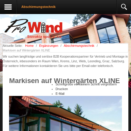
Abschirmungstechnik
Aktuelle Seite:
Home
/
Ergänzungen
/
Abschirmungstechnik
/
Markisen auf Wintergärten XLINE
Wir suchen langfristige und seriöse B2B Kooperationspartner für Vertrieb und Montage in
Österreich, inbesonders im Raum Wien, Krems, Linz, Wels, Leonding, Graz, Salzburg.
Für weitere Informationen kontaktieren Sie uns bitte per Email oder telefonisch.
Markisen auf Wintergärten XLINE
Schriftgröße verkleinern
Schrift vergrößern
Drucken
E-Mail