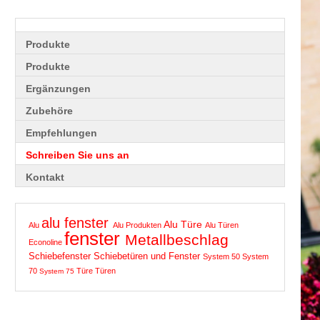
Produkte
Produkte
Ergänzungen
Zubehöre
Empfehlungen
Schreiben Sie uns an
Kontakt
alu fenster
Alu Türe
Alu
Alu Produkten
Alu Türen
fenster
Metallbeschlag
Econoline
Schiebefenster
Schiebetüren und Fenster
System 50
System
70
Türe
Türen
System 75