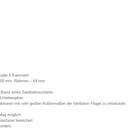
 oder 5 Kammern
el 100 mm, Rahmen – 64 mm
uf Basis eines Zweibahnsystems
Schiebeoption
uktionen mit sehr großen Außenmaßen der fahrbaren Flügel zu entwickeln.
rbig möglich
sfaser bereichert.
fordern