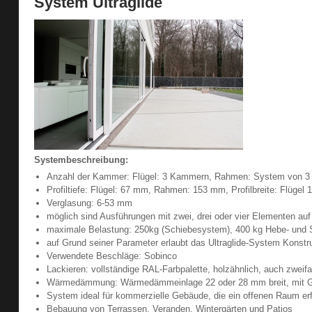
System Ultraglide
Systembeschreibung:
Anzahl der Kammer: Flügel: 3 Kammern, Rahmen: System von 3
Profiltiefe: Flügel: 67 mm, Rahmen: 153 mm, Profilbreite: Flüg
Verglasung: 6-53 mm
möglich sind Ausführungen mit zwei, drei oder vier Elementen a
maximale Belastung: 250kg (Schiebesystem), 400 kg Hebe- und 
auf Grund seiner Parameter erlaubt das Ultraglide-System Konstr
Verwendete Beschläge: Sobinco
Lackieren: vollständige RAL-Farbpalette, holzähnlich, auch zweifa
Wärmedämmung: Wärmedämmeinlage 22 oder 28 mm breit, mit Gla
System ideal für kommerzielle Gebäude, die ein offenen Raum er
Bebauung von Terrassen, Veranden, Wintergärten und Patios