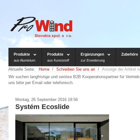
Produkte
Produkte
Ergänzungen
Zubehöre
aus Aluminium
aus Kunststoff
zur Erweiterung
Aktuelle Seite:
Home
/
Schreiben Sie uns an
/
Anzeige der Artikel 
Wir suchen langfristige und seriöse B2B Kooperationspartner für Vertri
uns bitte per Email oder telefonisch.
Montag, 26 September 2016 19:56
Systém Ecoslide